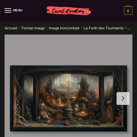
Skip
Skip
to
to
MENU
0
navigation
content
Accueil
Format image
Image horizontale
La Forêt des Tourments – Œuvre d’art IA
/
/
/