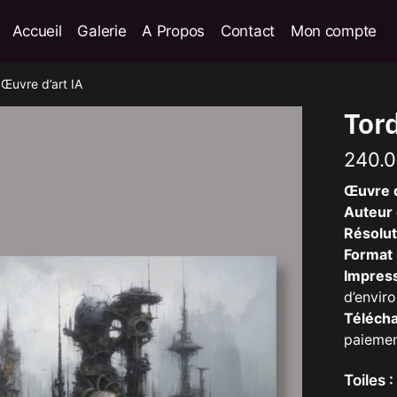
Accueil
Galerie
A Propos
Contact
Mon compte
 Œuvre d’art IA
Tord
240.
Œuvre d
Auteur 
Résolut
Format
Impress
d’envir
Téléch
paieme
Toiles 