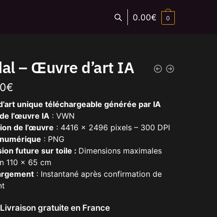
0.00
€
0
al – Œuvre d’art IA
00
€
’art unique téléchargeable générée par IA
de l’œuvre IA
: VWN
ion de l’œuvre
: 4416 x 2496 pixels – 300 DPI
 numérique
: PNG
ion future sur toile :
Dimensions maximales
on 110 x 65 cm
argement
: Instantané après confirmation de
nt
: Livraison gratuite en France