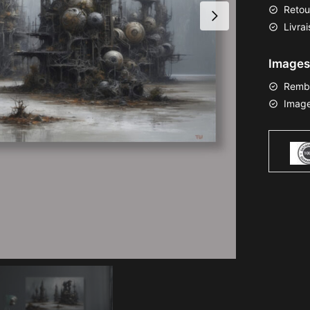
Retou
Livra
Images 
Remb
Image