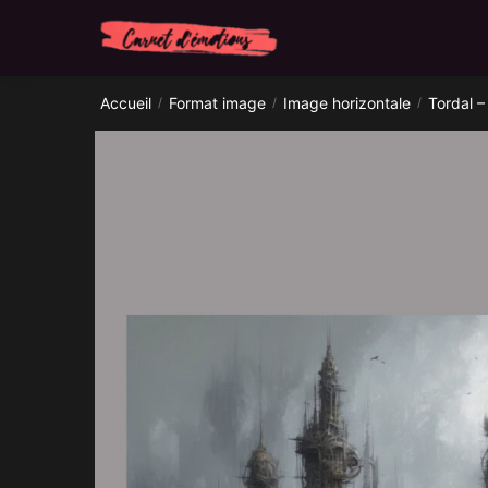
Skip
Skip
to
to
navigation
content
Accueil
Format image
Image horizontale
Tordal –
/
/
/