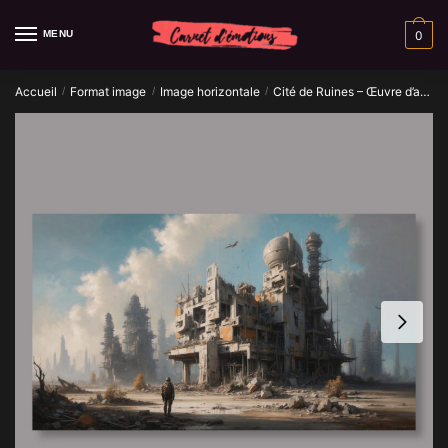
Skip
Skip
to
to
MENU
0
navigation
content
Accueil
Format image
Image horizontale
Cité de Ruines – Œuvre d’art IA
/
/
/