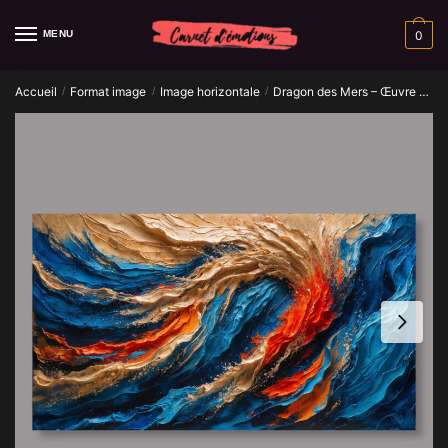
Skip
Skip
to
to
MENU
0
navigation
content
Accueil
Format image
Image horizontale
Dragon des Mers – Œuvre d’art IA
/
/
/