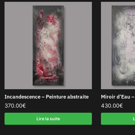
Incandescence – Peinture abstraite
Miroir d’Eau –
370.00
€
430.00
€
Lire la suite
L