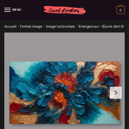
Skip
Skip
to
to
MENU
0
navigation
content
Accueil
Format image
Image horizontale
Emergences – Œuvre d’art IA
/
/
/