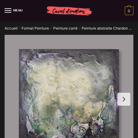
Skip
Skip
to
to
MENU
0
navigation
content
Accueil
Format Peinture
Peinture carré
Peinture abstraite Chardon de Mer
/
/
/