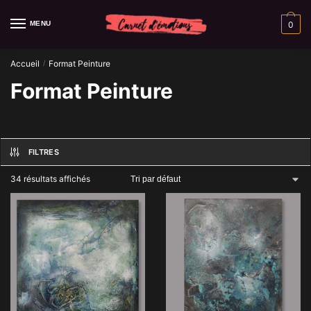
Skip
Skip
to
to
MENU
0
navigation
content
Accueil
Format Peinture
/
Format Peinture
FILTRES
34 résultats affichés