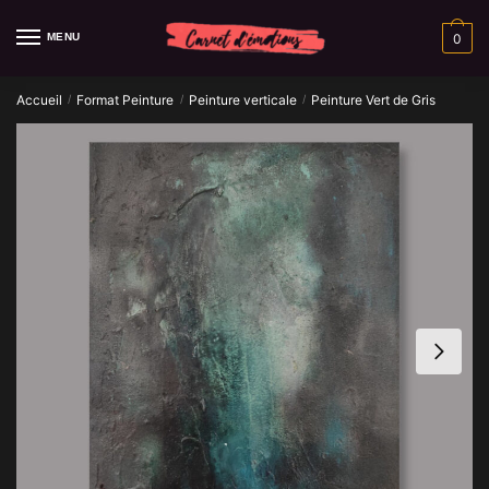
Skip
Skip
to
to
MENU
0
navigation
content
Accueil
Format Peinture
Peinture verticale
Peinture Vert de Gris
/
/
/