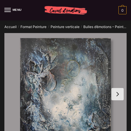
Skip
Skip
to
to
MENU
0
navigation
content
Accueil
Format Peinture
Peinture verticale
Bulles d’émotions – Peinture abstraite
/
/
/